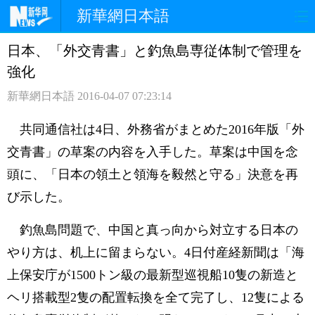
新華網日本語
日本、「外交青書」と釣魚島専従体制で管理を
ホームページ
政治
経済
強化
社会
文化
エンタメ
新華網日本語
2016-04-07 07:23:14
観光
評論
写真
共同通信社は4日、外務省がまとめた2016年版「外
交青書」の草案の内容を入手した。草案は中国を念
中日対訳
頭に、「日本の領土と領海を毅然と守る」決意を再
び示した。
釣魚島問題で、中国と真っ向から対立する日本の
やり方は、机上に留まらない。4日付産経新聞は「海
上保安庁が1500トン級の最新型巡視船10隻の新造と
ヘリ搭載型2隻の配置転換を全て完了し、12隻による