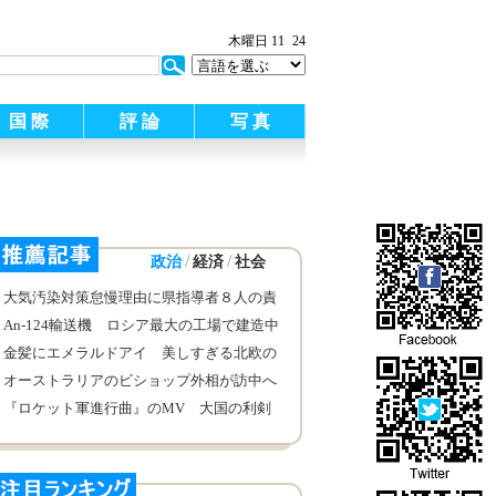
木曜日 11
24
国 際
評 論
写 真
/
/
政治
経済
社会
大気汚染対策怠慢理由に県指導者８人の責
任追及 石家荘市
An-124輸送機 ロシア最大の工場で建造中
金髪にエメラルドアイ 美しすぎる北欧の
女性兵
オーストラリアのビショップ外相が訪中へ
『ロケット軍進行曲』のMV 大国の利剣
が次々登場