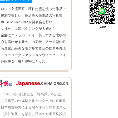
ロシア女流画家、壊れた壁を使った作品で
ネットを風靡
優雅で美しい！長足美人張雨綺の写真集
BCBGMAXAZRIAが発表会を行い
女神たちは皆ボクシングが大好き！
金髪にエメラルドアイ 美しすぎる北欧の
女性兵
心を震わせる天の川の美景 アーチ型の銀
河
写真家が絶美なモデルで童話の世界を再現
ニューヨークファッションウィークにフォ
ーカス
外国美女、狼と親密にキッス