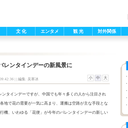
文 化
エンタメ
観 光
対外関係
バレンタインデーの新風景に
小
中
大
9:42:36
| |
編集: 吴寒冰
レンタインデーですが、中国でも年々多くの人から注目され
各地で花の需要が一気に高まり、運搬は空路が主な手段とな
行機、いわゆる「花便」が今年のバレンタインデーの新しい