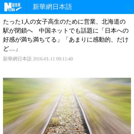
新華網日本語
たった1人の女子高生のために営業、北海道の
ホームページ
政治
経済
駅が閉鎖へ 中国ネットでも話題に「日本への
社会
文化
エンタメ
好感が満ち満ちてる」「あまりに感動的、だけ
ど…」
観光
評論
写真
新華網日本語
2016-01-11 09:11:40
中日対訳