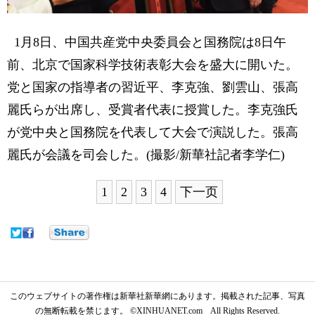
1月8日、中国共産党中央委員会と国務院は8日午
前、北京で国家科学技術表彰大会を盛大に開いた。
党と国家の指導者の習近平、李克強、劉雲山、張高
麗氏らが出席し、受賞者代表に授賞した。李克強氏
が党中央と国務院を代表して大会で演説した。張高
麗氏が会議を司会した。(撮影/新華社記者李学仁)
1
2
3
4
下一页
このウェブサイトの著作権は新華社新華網にあります。掲載された記事、写真
の無断転載を禁じます。 ©XINHUANET.com All Rights Reserved.