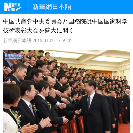
新華網日本語
中国共産党中央委員会と国務院は中国国家科学
ホームページ
政治
経済
技術表彰大会を盛大に開く
社会
文化
エンタメ
新華網日本語
2016-01-09 13:59:05
観光
評論
写真
中日対訳