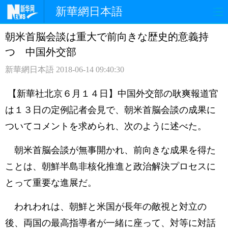
新華網日本語
朝米首脳会談は重大で前向きな歴史的意義持
ホームページ
政治
経済
つ 中国外交部
社会
文化
エンタメ
新華網日本語
2018-06-14 09:40:30
観光
評論
写真
【新華社北京６月１４日】中国外交部の耿爽報道官
は１３日の定例記者会見で、朝米首脳会談の成果に
中日対訳
ついてコメントを求められ、次のように述べた。
朝米首脳会談が無事開かれ、前向きな成果を得た
ことは、朝鮮半島非核化推進と政治解決プロセスに
とって重要な進展だ。
われわれは、朝鮮と米国が長年の敵視と対立の
後、両国の最高指導者が一緒に座って、対等に対話