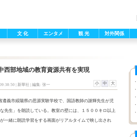
文 化
エンタメ
観 光
対外関係
中西部地域の教育資源共有を実現
小
中
大
9:38:50
| 新華社 |
編集: 张一
省遵義市綏陽県の思源実験学校で、国語教師の謝輝先生が児
な先生」を朗読している。教室の壁には、１５００キロ以上
が一緒に朗読学習をする画面がリアルタイムで映し出され