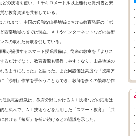
などの技術を使い、１千キロメートル以上離れた貴州省と安
質な教育資源を共有している。
はこれまで、中国の辺鄙な山岳地域における教育発展の「ボ
ど西部地域の省では現在、ＡＩやインターネットなどの技術
ンスの取れた発展を促している。
訊飛が提供するスマート授業設備は、従来の教室を『よりス
するだけでなく、教育資源も獲得しやすくなり、山岳地域の
れるようになった」と語った。また同設備は高度な「授業ア
に「添削」作業を手伝うこともでき、教師を多くの繁雑な作
の汪張竜副総裁は、教育分野におけるＡＩ技術などの応用は
的な流れで、ＡＩ技術などを活用した「スマート教育」「共
における「短所」を補い続けるとの認識を示した。