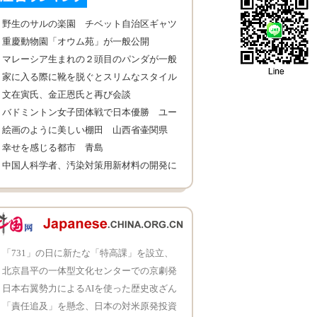
野生のサルの楽園 チベット自治区ギャツ
ァ県
重慶動物園「オウム苑」が一般公開
マレーシア生まれの２頭目のパンダが一般
公開
家に入る際に靴を脱ぐとスリムなスタイル
に
文在寅氏、金正恩氏と再び会談
バドミントン女子団体戦で日本優勝 ユー
バー杯
絵画のように美しい棚田 山西省壷関県
幸せを感じる都市 青島
中国人科学者、汚染対策用新材料の開発に
成功