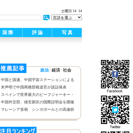
:
土曜日 14
14
国 際
評 論
写 真
/
/
政治
経済
社会
中国と国連、中国宇宙ステーションによる
協力への参加呼びかけ
米声明で中国商務部報道官が談話発表
スペインで世界最大のビーフジャーキー・
オードブル
中国外交部、雄安新区の国際説明会を開催
マレーシア首相 シンガポールとの高速鉄
道計画の中止を表明