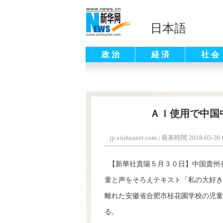
日本語
政 治
経 済
社 会
ＡＩ使用で中国
jp.xinhuanet.com
|
発表時間 2018-05-30 0
【新華社貴陽５月３０日】中国貴州
童と声をそろえテキスト「私の大好き
離れた安徽省合肥市桂花園学校の児童
る。