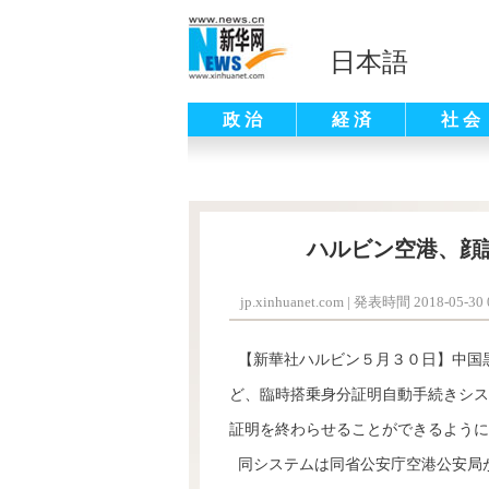
日本語
政 治
経 済
社 会
ハルビン空港、顔
jp.xinhuanet.com
|
発表時間 2018-05-30 0
【新華社ハルビン５月３０日】中国
ど、臨時搭乗身分証明自動手続きシス
証明を終わらせることができるように
同システムは同省公安庁空港公安局