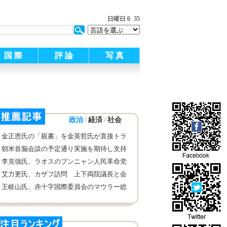
:
日曜日 6
35
国 際
評 論
写 真
/
/
政治
経済
社会
金正恩氏の「親書」を金英哲氏が直接トラ
ンプ大統領に
朝米首脳会談の予定通り実施を期待し支持
する 中国外交部
李克強氏、ラオスのブンニャン人民革命党
中央委員会書記長·国家主席と会談
艾力更氏、カザフ訪問 上下両院議長と会
談
王岐山氏、赤十字国際委員会のマウラー総
裁と会見