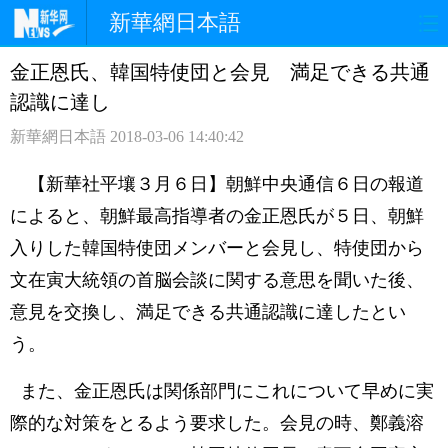
新華網日本語
金正恩氏、韓国特使団と会見 満足できる共通
ホームページ
政治
経済
認識に達し
社会
文化
エンタメ
新華網日本語
2018-03-06 14:40:42
観光
評論
写真
【新華社平壤３月６日】朝鮮中央通信６日の報道
によると、朝鮮最高指導者の金正恩氏が５日、朝鮮
中日対訳
入りした韓国特使団メンバーと会見し、特使団から
文在寅大統領の首脳会談に関する意思を聞いた後、
意見を交換し、満足できる共通認識に達したとい
う。
また、金正恩氏は関係部門にこれについて早めに実
際的な対策をとるよう要求した。会見の時、鄭義溶