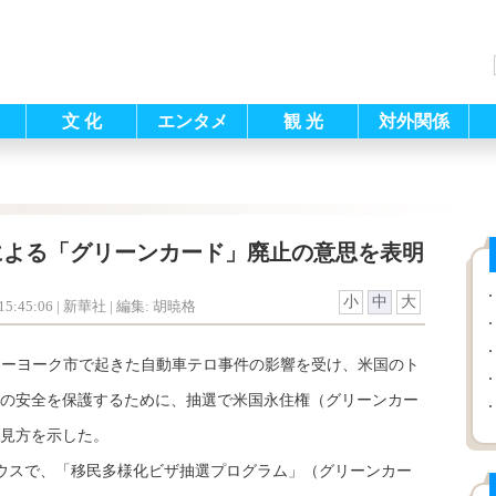
文 化
エンタメ
観 光
対外関係
による「グリーンカード」廃止の意思を表明
小
中
大
5:45:06
| 新華社 |
編集: 胡暁格
ューヨーク市で起きた自動車テロ事件の影響を受け、米国のト
の安全を保護するために、抽選で米国永住権（グリーンカー
見方を示した。
ウスで、「移民多様化ビザ抽選プログラム」（グリーンカー