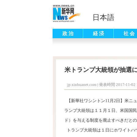
日本語
政 治
経 済
社 会
米トランプ大統領が抽選
jp.xinhuanet.com
|
発表時間 2017-11-02 1
【新華社ワシントン11月2日】米ニ
ランプ大統領は１１月１日、米国国民
ド）を与える制度を廃止すべきだとの
トランプ大統領は１日にホワイトハ