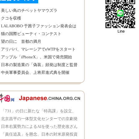
美しい鳥のチベットヤマウズラ
クコを収穫
LALABOBO·于茜子ファッション発表会は
北京で開催
猫の国際ビューティ・コンテスト
望の日に 首都の満月
アリババ、マレーシアでeWTPをスタート
アップル「iPhoneX」、米国で発売開始
日本の製造業の「偽装」頻発は制度と監督
管理の弱点を露呈——愛知大学の李博客員
中央軍事委員会、上将昇進式典を開催
研究員にインタビュー