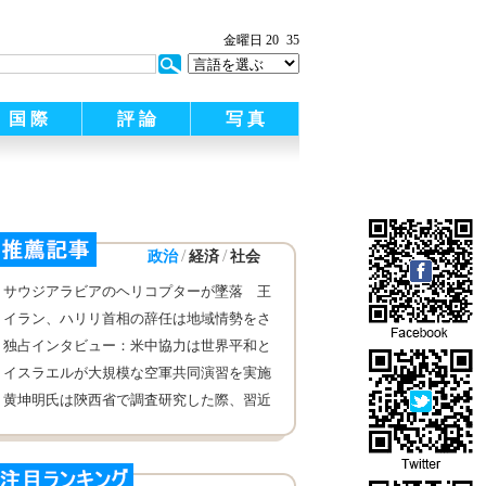
金曜日 20
35
国 際
評 論
写 真
/
/
政治
経済
社会
サウジアラビアのヘリコプターが墜落 王
子を含む乗員7人死亡
イラン、ハリリ首相の辞任は地域情勢をさ
らに緊張させると懸念
独占インタビュー：米中協力は世界平和と
発展に役立つ——米中協力委員会のチャー
イスラエルが大規模な空軍共同演習を実施
ルズ・フォスター委員長にインタビュー
黄坤明氏は陝西省で調査研究した際、習近
平新時代の中国の特色ある社会主義思想の
人心への浸透を推進すると強調