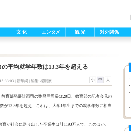
文 化
エンタメ
観 光
対外関係
の平均就学年数は13.3年を超える
小
中
大
5:33:03
| 新華網 |
編集: 楊鵬展
）教育部発展計画司の劉昌亜司長は28日、教育部の記者会見の
が13.3年を超え、これは、大学1年生までの就学年数に相当
教育が社会に送り出した卒業生は計1193万人で、このほか、