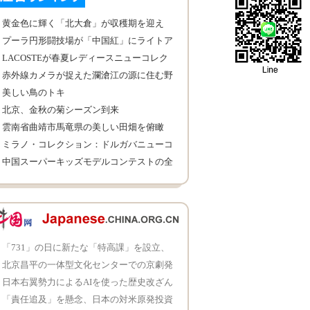
黄金色に輝く「北大倉」が収穫期を迎え
プーラ円形闘技場が「中国紅」にライトア
ップ
LACOSTEが春夏レディースニューコレク
ションを発表
赤外線カメラが捉えた瀾滄江の源に住む野
生動物たち
美しい鳥のトキ
北京、金秋の菊シーズン到来
雲南省曲靖市馬竜県の美しい田畑を俯瞰
ミラノ・コレクション：ドルガバニューコ
レクションを発表
中国スーパーキッズモデルコンテストの全
国大会決勝戦