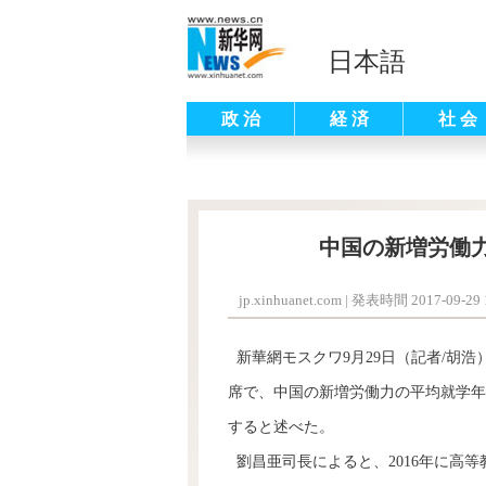
日本語
政 治
経 済
社 会
中国の新増労働力
jp.xinhuanet.com
|
発表時間 2017-09-29 1
新華網モスクワ9月29日（記者/胡浩
席で、中国の新増労働力の平均就学年数
すると述べた。
劉昌亜司長によると、2016年に高等