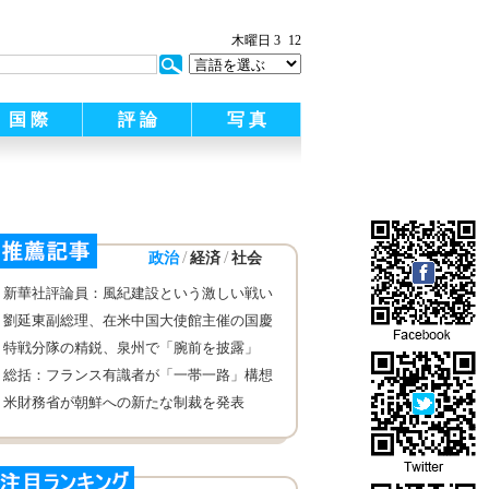
:
木曜日 3
12
国 際
評 論
写 真
/
/
政治
経済
社会
新華社評論員：風紀建設という激しい戦い
に断固として打ち勝つ
劉延東副総理、在米中国大使館主催の国慶
節祝賀レセプションに出席
特戦分隊の精鋭、泉州で「腕前を披露」
総括：フランス有識者が「一帯一路」構想
の魅力をたたえる
米財務省が朝鮮への新たな制裁を発表