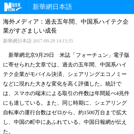
新華網日本語
海外メディア：過去五年間、中国系ハイテク企
ホームページ
政治
経済
業がすざましい成長
社会
文化
エンタメ
新華網日本語
2017-09-29 14:15:35
観光
評論
写真
新華網北京9月29日 米誌「フォーチュン」電子版
に寄せられた文章では、過去の五年間、中国系ハイ
中日対訳
テク企業がモバイル決済、シェアリングエコノミー
などに現れた大きな変化を高く評価した。統計で
は、スマホの端末による取引の件数は年間延べ4兆件
にも達している。また、同じ時期に、シェアリング
自転車の運行台数はゼロから、約1500万台まで拡大
し、中国の町中にあふれている。中国日報網が伝え
た。