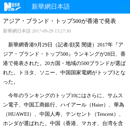
新華網日本語
アジア・ブランド・トップ500が香港で発表
ホームページ
政治
経済
新華網日本語
2017-09-29 15:27:30
社会
文化
エンタメ
新華網香港9月29日（記者/顔昊 閔捷）2017年『ア
観光
評論
写真
ジア・ブランド・トップ500』ランキングが28日、香
港で発表された。20カ国・地域の500ブランドが選ば
中日対訳
れた。トヨタ、ソニー、中国国家電網がトップ3とな
った。
今年のランキングのトップ10にはさらに、サムス
ン電子、中国工商銀行、ハイアール（Haier）、華為
（HUAWEI）、中国人寿、テンセント（Tencent）、
ホンダが選ばれた。中国（香港、マカオ、台湾を含