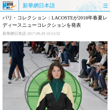
新華網日本語
パリ・コレクション：LACOSTEが2018年春夏レ
ホームページ
政治
経済
ディースニューコレクションを発表
社会
文化
エンタメ
新華網日本語
2017-09-29 10:13:32
観光
評論
写真
中日対訳