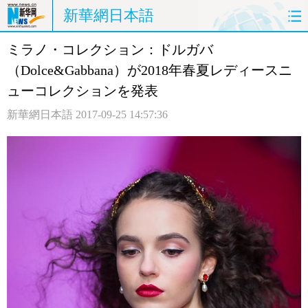
新華網日本語
ミラノ・コレクション：ドルガバ
ホームページ
政治
経済
（Dolce&Gabbana）が2018年春夏レディースニ
社会
文化
エンタメ
ューコレクションを発表
新華網日本語
2017-09-25 14:57:36
観光
評論
写真
中日対訳