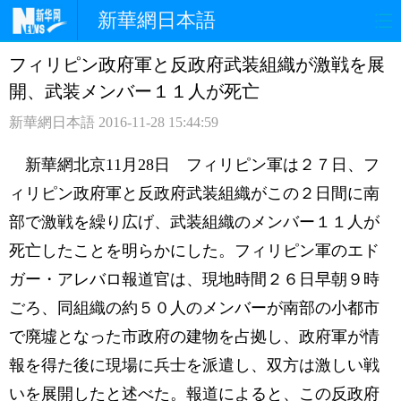
新華網日本語
フィリピン政府軍と反政府武装組織が激戦を展
ホームページ
政治
経済
開、武装メンバー１１人が死亡
社会
文化
エンタメ
新華網日本語
2016-11-28 15:44:59
観光
評論
写真
新華網北京11月28日 フィリピン軍は２７日、フ
ィリピン政府軍と反政府武装組織がこの２日間に南
中日対訳
部で激戦を繰り広げ、武装組織のメンバー１１人が
死亡したことを明らかにした。フィリピン軍のエド
ガー・アレバロ報道官は、現地時間２６日早朝９時
ごろ、同組織の約５０人のメンバーが南部の小都市
で廃墟となった市政府の建物を占拠し、政府軍が情
報を得た後に現場に兵士を派遣し、双方は激しい戦
いを展開したと述べた。報道によると、この反政府