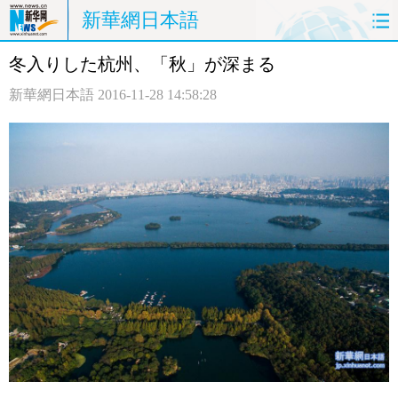
新華網日本語
冬入りした杭州、「秋」が深まる
ホームページ
政治
経済
新華網日本語
2016-11-28 14:58:28
社会
文化
エンタメ
観光
評論
写真
中日対訳