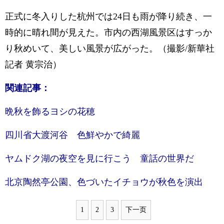
正式に冬入りした杭州では24日も雨が降り続き、一
時的に晴れ間が見えた。市内の西湖風景区はすっか
り秋めいて、美しい風景が広がった。（撮影/新華社
記者 黄宗治）
関連記事：
晩秋を飾るヨシの花穂
四川省大渡河谷 色鮮やかで綺麗
ヤムドク湖の夜空を見に行こう 童話の世界だ
北京陶然亭公園、色づいたイチョウが秋色を演出
1
2
3
下一页