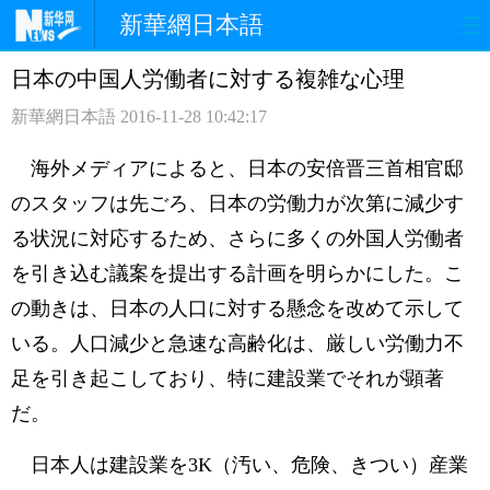
新華網日本語
日本の中国人労働者に対する複雑な心理
ホームページ
政治
経済
新華網日本語
2016-11-28 10:42:17
社会
文化
エンタメ
海外メディアによると、日本の安倍晋三首相官邸
観光
評論
写真
のスタッフは先ごろ、日本の労働力が次第に減少す
る状況に対応するため、さらに多くの外国人労働者
中日対訳
を引き込む議案を提出する計画を明らかにした。こ
の動きは、日本の人口に対する懸念を改めて示して
いる。人口減少と急速な高齢化は、厳しい労働力不
足を引き起こしており、特に建設業でそれが顕著
だ。
日本人は建設業を3K（汚い、危険、きつい）産業