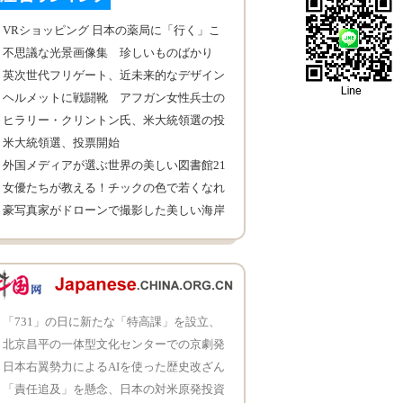
VRショッピング 日本の薬局に「行く」こ
とも可能
不思議な光景画像集 珍しいものばかり
英次世代フリゲート、近未来的なデザイン
ヘルメットに戦闘靴 アフガン女性兵士の
訓練姿が凛々しい
ヒラリー・クリントン氏、米大統領選の投
票に参加
米大統領選、投票開始
外国メディアが選ぶ世界の美しい図書館21
カ所
女優たちが教える！チックの色で若くなれ
る
豪写真家がドローンで撮影した美しい海岸