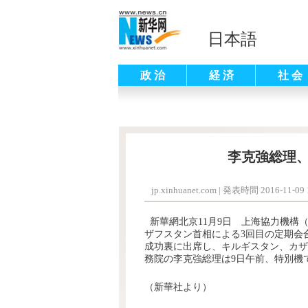
日本語
政 治
経 済
社 会
李克強総理
jp.xinhuanet.com
|
発表時間 2016-11-09 1
新華網北京11月9日 上海協力機構（
ザフスタン首相による3回目の定期会
成功裏に出席し、キルギスタン、カザ
務院の李克強総理は9日午前、特別機
（新華社より）