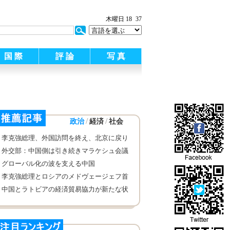
木曜日 18
37
国 際
評 論
写 真
/
/
政治
経済
社会
李克強総理、外国訪問を終え、北京に戻り
外交部：中国側は引き続きマラケシュ会議
が成功を収めることを推進していく
グローバル化の波を支える中国
李克強総理とロシアのメドヴェージェフ首
相は共同記者会見
中国とラトビアの経済貿易協力が新たな状
態を展開し