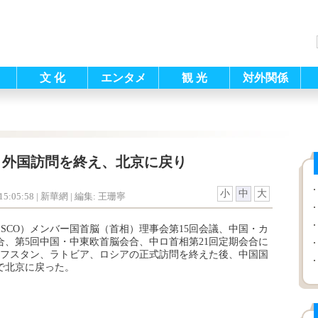
文 化
エンタメ
観 光
対外関係
、外国訪問を終え、北京に戻り
小
中
大
5:05:58
| 新華網 |
編集: 王珊寧
SCO）メンバー国首脳（首相）理事会第15回会議、中国・カ
合、第5回中国・中東欧首脳会合、中ロ首相第21回定期会合に
フスタン、ラトビア、ロシアの正式訪問を終えた後、中国国
で北京に戻った。