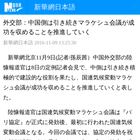
新華網日本語
外交部：中国側は引き続きマラケシュ会議が成
ホームページ
政治
経済
功を収めることを推進していく
社会
文化
エンタメ
新華網日本語
2016-11-09 13:25:30
観光
評論
写真
新華網北京11月9日(記者/孫辰茜）中国外交部の陸
慷報道官は8日の定例記者会見で、中側は引き続き積
中日対訳
極的で建設的な役割を果たし、国連気候変動マラケ
シュ会議が成功を収めることを推進していくと表し
た。
陸慷報道官は国連気候変動マラケシュ会議は『パ
リ協定』が正式に発効後、最初に行われた国連気候
変動会議となる。今回の会議では、協定の発効を祝