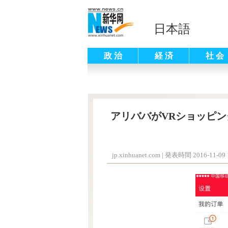
日本語
政 治
経 済
社 会
アリババがVRショッピ
jp.xinhuanet.com
|
発表時間 2016-11-09 1