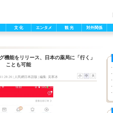
文 化
エンタメ
観 光
対外関係
ング機能をリリース、日本の薬局に「行く」
ことも可能
小
中
大
1:28:26
| 人民網日本語版 |
編集: 吴寒冰