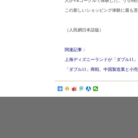
人がVRゴーグルで体験した。うち6
この新しいショッピング体験に最も意
（人民網日本語版）
関連記事：
上海ディズニーランドが「ダブル11
「ダブル11」商戦、中国製造業と小