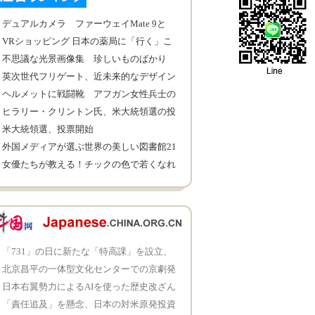
デュアルカメラ ファーウェイMate 9と
iPhone 7 Plusを比較
VRショッピング 日本の薬局に「行く」こ
とも可能
不思議な光景画像集 珍しいものばかり
英次世代フリゲート、近未来的なデザイン
ヘルメットに戦闘靴 アフガン女性兵士の
訓練姿が凛々しい
ヒラリー・クリントン氏、米大統領選の投
票に参加
米大統領選、投票開始
外国メディアが選ぶ世界の美しい図書館21
カ所
女優たちが教える！チックの色で若くなれ
る