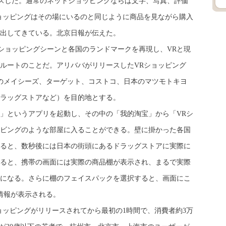
ースした。通常のネットショッピングならば文字、写真、評価
ョッピングはその場にいるのと同じように商品を見ながら購入
出してきている。北京日報が伝えた。
ショッピングシーンと各国のランドマークを再現し、VRと現
ルートのことだ。アリババがリリースしたVRショッピング
のメイシーズ、ターゲット、コストコ、日本のマツモトキヨ
ラッグストアなど）を目的地とする。
」というアプリを起動し、その中の「我的淘宝」から「VRシ
ビングのような部屋に入ることができる。壁に掛かった各国
ると、数秒後には日本の街頭にあるドラッグストアに実際に
ると、携帯の画面には実際の商品棚が表示され、まるで実際
になる。さらに棚のフェイスパックを選択すると、画面にこ
情報が表示される。
ッピングがリリースされてから最初の1時間で、消費者約3万