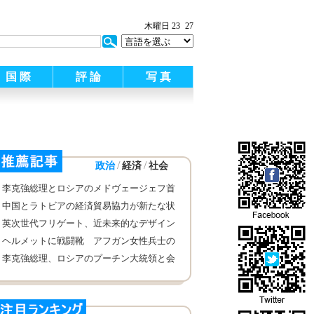
:
木曜日 23
27
国 際
評 論
写 真
/
/
政治
経済
社会
李克強総理とロシアのメドヴェージェフ首
相は共同記者会見
中国とラトビアの経済貿易協力が新たな状
態を展開し
英次世代フリゲート、近未来的なデザイン
ヘルメットに戦闘靴 アフガン女性兵士の
訓練姿が凛々しい
李克強総理、ロシアのプーチン大統領と会
見