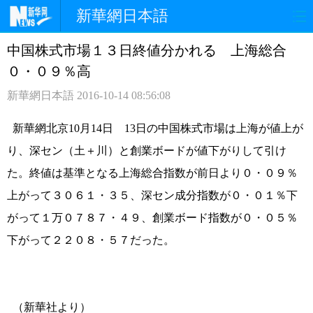
新華網日本語
中国株式市場１３日終値分かれる 上海総合
ホームページ
政治
経済
０・０９％高
社会
文化
エンタメ
新華網日本語
2016-10-14 08:56:08
観光
評論
写真
新華網北京10月14日 13日の中国株式市場は上海が値上が
り、深セン（土＋川）と創業ボードが値下がりして引け
中日対訳
た。
終値は基準となる上海総合指数が前日より０・０９％
上がって３０６１・３５、深セン成分指数が０・０１％下
がって１万０７８７・４９、創業ボード指数が０・０５％
下がって２２０８・５７だった。
（新華社より）