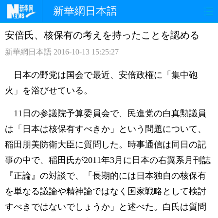
新華網日本語
安倍氏、核保有の考えを持ったことを認める
ホームページ
政治
経済
新華網日本語
2016-10-13 15:25:27
社会
文化
エンタメ
日本の野党は国会で最近、安倍政権に「集中砲
観光
評論
写真
火」を浴びせている。
中日対訳
11日の参議院予算委員会で、民進党の白真勲議員
は「日本は核保有すべきか」という問題について、
稲田朋美防衛大臣に質問した。時事通信は同日の記
事の中で、稲田氏が2011年3月に日本の右翼系月刊誌
『正論』の対談で、「長期的には日本独自の核保有
を単なる議論や精神論ではなく国家戦略として検討
すべきではないでしょうか」と述べた。白氏は質問