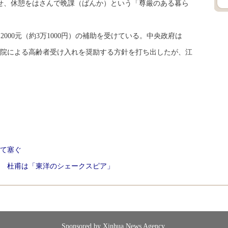
せ、休憩をはさんで晩課（ばんか）という「尊厳のある暮ら
000元（約3万1000円）の補助を受けている。中央政府は
、寺院による高齢者受け入れを奨励する方針を打ち出したが、江
て塞ぐ
 杜甫は「東洋のシェークスピア」
Sponsored by Xinhua News Agency.