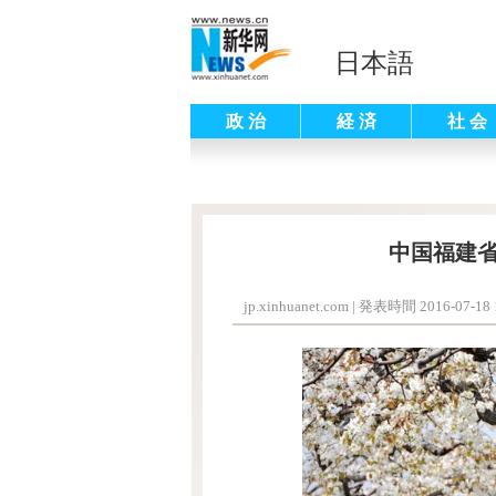
日本語
政 治
経 済
社 会
中国福建
jp.xinhuanet.com
|
発表時間 2016-07-18 1