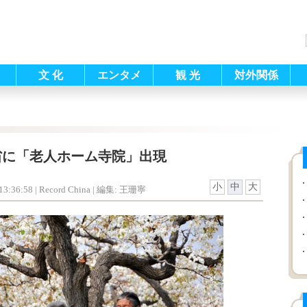
文 化
エンタメ
観 光
対外関係
省に「老人ホーム寺院」出現
小
中
大
3:36:58
| Record China |
編集: 王珊寧