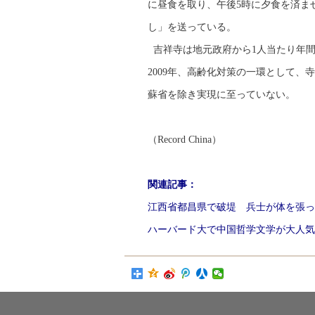
に昼食を取り、午後5時に夕食を済ま
し」を送っている。
吉祥寺は地元政府から1人当たり年間2
2009年、高齢化対策の一環として
蘇省を除き実現に至っていない。
（Record China）
関連記事：
江西省都昌県で破堤 兵士が体を張っ
ハーバード大で中国哲学文学が大人気