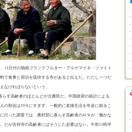
ると、11日付の独紙フランクフルター・アルゲマイネ・ツァイト
料で食事と宿泊を提供する寺があると伝えた。ただし一つだ
えなければらないという。
暮らす高齢者のほとんどが元農民だ。中国政府の統計による
人の割合は19％にすぎず、一般的に老後生活を年金に頼るこ
年に行った調査では、農村部に暮らす高齢者の41％が「働かな
。だが吉祥寺の高齢者にはそうした必要はない。午前11時半