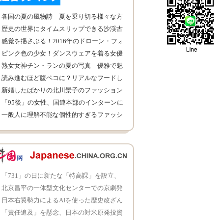
各国の夏の風物詩 夏を乗り切る様々な方
法
歴史の世界にタイムスリップできる沙渓古
鎮
感覚を揺さぶる！2016年のドローン・フォ
トコンテスト優秀作品
ピンク色の少女！ダンスウェアを着る女優
のリン・ユン
熟女女神チン・ランの夏の写真 優雅で魅
力溢れ
読み進むほど腹ペコに？リアルなフードし
おり登場！
新婚したばかりの北川景子のファッション
写真
「95後」の女性、国連本部のインターンに
見事合格
一般人に理解不能な個性的すぎるファッシ
ョン