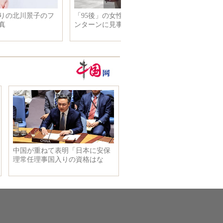
南スーダンで死亡した中国ＰＫ
Ｏ隊員２人の告別式 首都ジュ
バの駐屯地