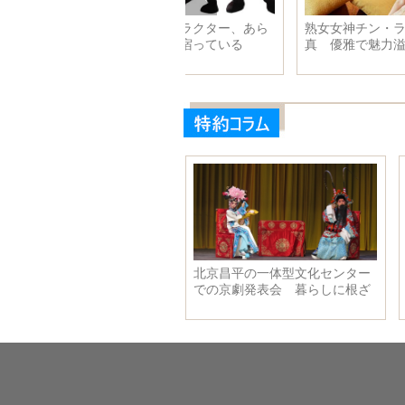
み進むほど腹ペコに？リアル
新婚したばかりの北川景子のフ
フードしおり登場！
ァッション写真