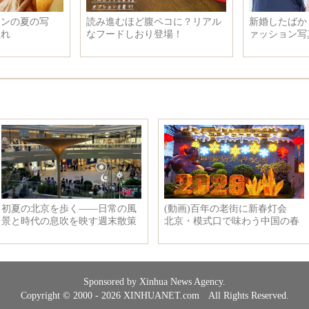
「95後」の女性、国連本部のイ
一般人に理解不能な個性的すぎ
ンターンに見事合格
るファッション
Sponsored by Xinhua News Agency.
Copyright © 2000 - 2026 XINHUANET.com All Rights Reserved.