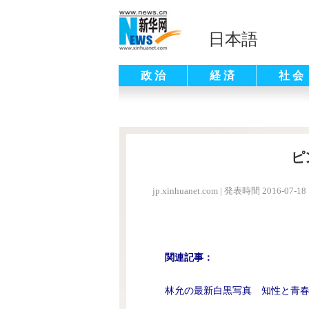
日本語
政 治
経 済
社 会
ピ
jp.xinhuanet.com
|
発表時間 2016-07-18 
関連記事：
林允の最新白黒写真 知性と青