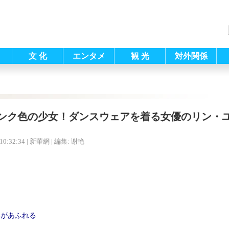
文 化
エンタメ
観 光
対外関係
ンク色の少女！ダンスウェアを着る女優のリン・
10:32:34
| 新華網 |
編集: 谢艳
春があふれる