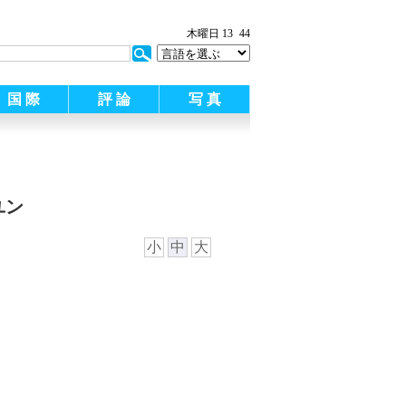
木曜日 13
44
国 際
評 論
写 真
ユン
小
中
大