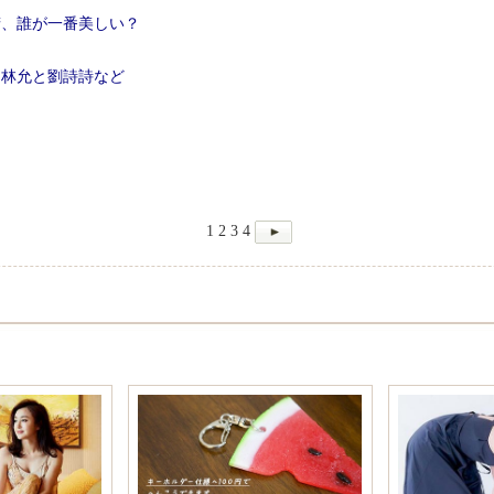
精、誰が一番美しい？
、林允と劉詩詩など
1
2
3
4