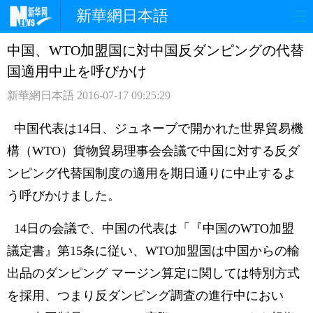
新華網日本語
中国、WTO加盟国に対中国反ダンピングの代替
ホームページ
政治
経済
国適用中止を呼びかけ
社会
文化
エンタメ
新華網日本語
2016-07-17 09:25:29
観光
評論
写真
中国代表は14日、ジュネーブで開かれた世界貿易機
構（WTO）貨物貿易理事会会議で中国に対する反ダ
中日対訳
ンピング代替国制度の適用を期日通りに中止するよ
う呼びかけました。
14日の会議で、中国の代表は「『中国のWTO加盟
議定書』第15条に従い、WTO加盟国は中国からの輸
出品のダンピング マージン算定に関しては特別方式
を採用、つまり反ダンピング調査の進行中におい