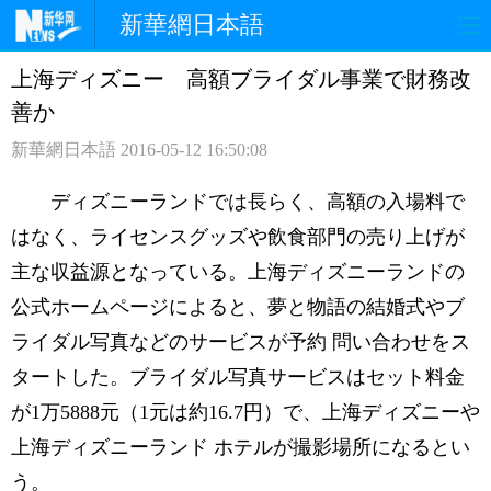
新華網日本語
上海ディズニー 高額ブライダル事業で財務改
ホームページ
政治
経済
善か
社会
文化
エンタメ
新華網日本語
2016-05-12 16:50:08
観光
評論
写真
ディズニーランドでは長らく、高額の入場料で
はなく、ライセンスグッズや飲食部門の売り上げが
中日対訳
主な収益源となっている。上海ディズニーランドの
公式ホームページによると、夢と物語の結婚式やブ
ライダル写真などのサービスが予約 問い合わせをス
タートした。ブライダル写真サービスはセット料金
が1万5888元（1元は約16.7円）で、上海ディズニーや
上海ディズニーランド ホテルが撮影場所になるとい
う。