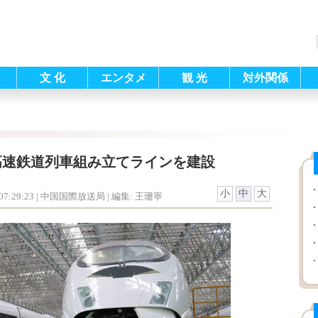
文 化
エンタメ
観 光
対外関係
高速鉄道列車組み立てラインを建設
小
中
大
7:29:23
| 中国国際放送局 |
編集: 王珊寧