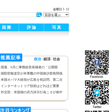
金曜日 5
12
国 際
評 論
写 真
/
/
政治
経済
社会
国連、6月に事務総長候補者の「公開面
接」を引き続き実施する予定
国防部報道官が米軍艦の中国南沙群島関係
島礁近くの海域進入について談話を発表
米国オバマ大統領が広島を初訪問、第二次
世界大戦中の原子爆弾投下への謝罪は行わ
インターネットコア技術はどれほど重要
ない
か、習近平主席の比喩を聞く
外交部：米国側の武力誇示行為こそが南中
国海の平和と安定に対する最大の脅威