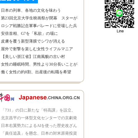
日本の列車、各地の文化を味わう
第23回北京大学生映画祭が閉幕 スターが
集結
ロシア戦勝記念軍事パレードに登場した兵
器
安倍首相、G7を「私欲」の場に
皮膚を覆う新型薄膜でシワが消える
屋外で射撃を楽しむ女性ライフルマニア
【美しい浙江省】江南風貌の古い村
女性の睡眠時間、男性より30分長いことが
明らかに
働く女性の約8割、出産後の転職を希望