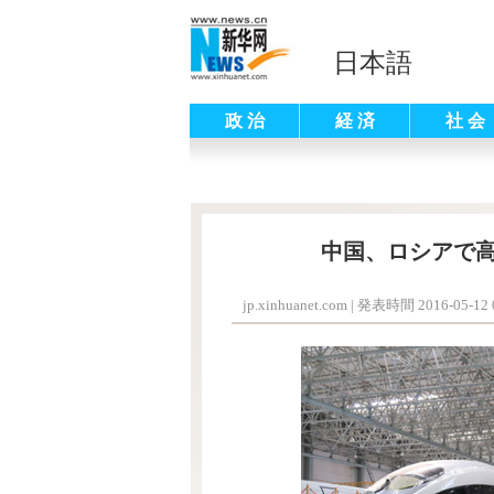
日本語
政 治
経 済
社 会
中国、ロシアで
jp.xinhuanet.com
|
発表時間 2016-05-12 0