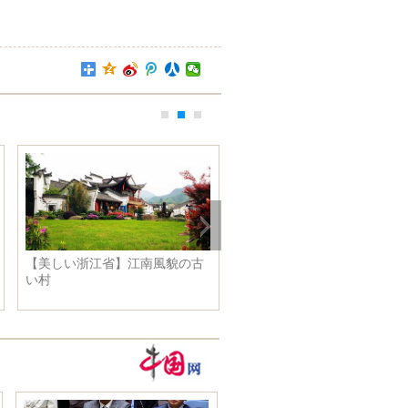
作成 名作が描か
南海艦隊の遠洋訓練艦隊、空 水
重慶に麻
話題に
面 水中の脅威に対応
民が行列