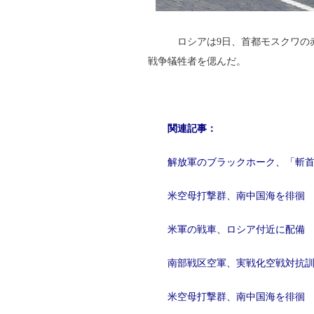
ロシアは9日、首都モスクワの赤
戦争犠牲者を偲んだ。
関連記事：
解放軍のブラックホーク、「斬
米空母打撃群、南中国海を徘徊
米軍の戦車、ロシア付近に配備
南部戦区空軍、実戦化空戦対抗
米空母打撃群、南中国海を徘徊