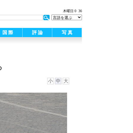
木曜日 0
36
国 際
評 論
写 真
め
小
中
大