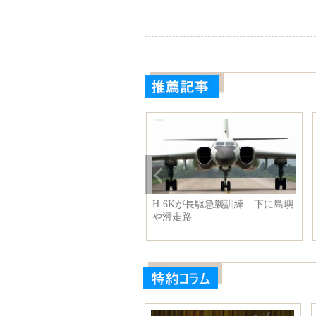
練 下に島嶼
ロシア戦勝記念軍事パレードに
屋外で射撃を楽
登場した兵器まとめ
ルマニア