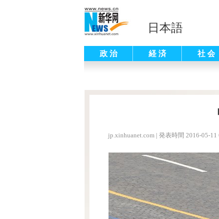
日本語
政 治
経 済
社 会
jp.xinhuanet.com
|
発表時間 2016-05-11 