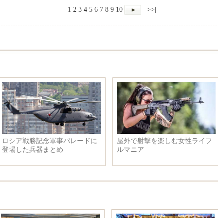
1
2
3
4
5
6
7
8
9
10
>>|
しむ女性ライフ
【美しい浙江省】江南風貌の古
ロシア夫妻が
い村
れたケーキが