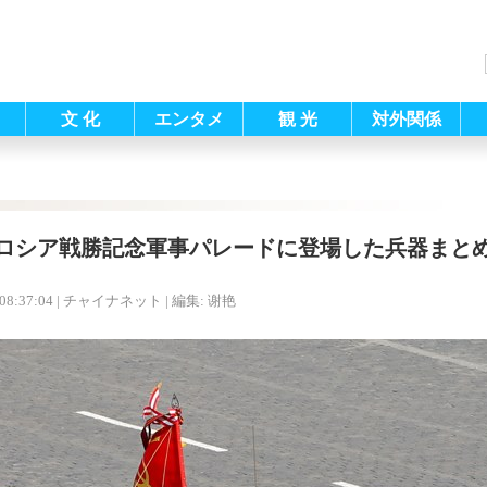
文 化
エンタメ
観 光
対外関係
ロシア戦勝記念軍事パレードに登場した兵器まと
08:37:04
| チャイナネット |
編集: 谢艳