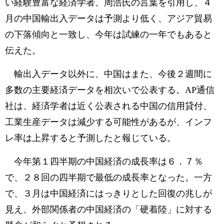
い経験豊富な経済学者、周浩氏の言葉を引用し、４
月の中国輸出入データは予測より低く、アジア貿易
の下落傾向と一致し、今年は試練の一年でもあると
伝えた。
輸出入データ以外に、中国はまた、今後２週間に
多数の主要経済データを相次いで公表する。AP通信
社は、経済学者は近く公表される中国の信用貸付、
工業生産データは減少する可能性があるが、インフ
レ率は上昇すると予測したと報じている。
今年第１四半期の中国経済の成長率は６．７％
で、２８回の四半期で最低の成長率となった。一方
で、３月は中国経済にはっきりとした回復の兆しが
見え、外部関係者の中国経済の「硬着陸」に対する