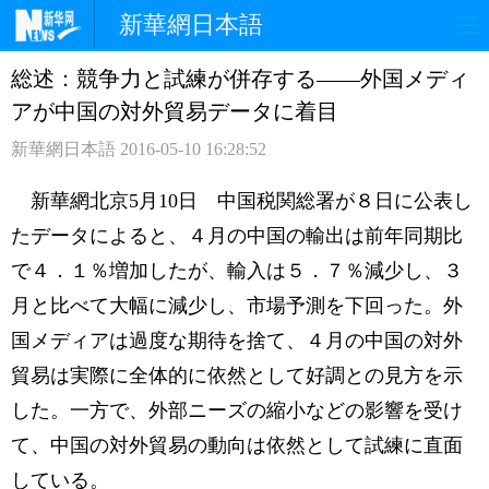
新華網日本語
総述：競争力と試練が併存する——外国メディ
ホームページ
政治
経済
アが中国の対外貿易データに着目
社会
文化
エンタメ
新華網日本語
2016-05-10 16:28:52
観光
評論
写真
新華網北京5月10日 中国税関総署が８日に公表し
たデータによると、４月の中国の輸出は前年同期比
中日対訳
で４．１％増加したが、輸入は５．７％減少し、３
月と比べて大幅に減少し、市場予測を下回った。外
国メディアは過度な期待を捨て、４月の中国の対外
貿易は実際に全体的に依然として好調との見方を示
した。一方で、外部ニーズの縮小などの影響を受け
て、中国の対外貿易の動向は依然として試練に直面
している。