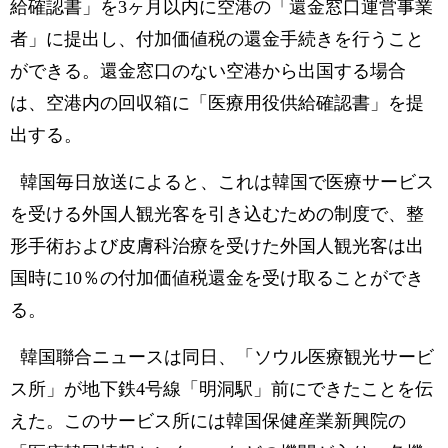
給確認書」を3ヶ月以内に空港の「還金窓口運営事業
者」に提出し、付加価値税の還金手続きを行うこと
ができる。還金窓口のない空港から出国する場合
は、空港内の回収箱に「医療用役供給確認書」を提
出する。
韓国毎日放送によると、これは韓国で医療サービス
を受ける外国人観光客を引き込むための制度で、整
形手術および皮膚科治療を受けた外国人観光客は出
国時に10％の付加価値税還金を受け取ることができ
る。
韓国聯合ニュースは同日、「ソウル医療観光サービ
ス所」が地下鉄4号線「明洞駅」前にできたことを伝
えた。このサービス所には韓国保健産業新興院の