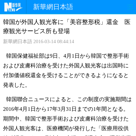
新華網日本語
韓国が外国人観光客に「美容整形税」還金 医
ホームページ
政治
経済
療観光サービス所も登場
社会
文化
エンタメ
新華網日本語
2016-03-14 08:44:14
観光
評論
写真
韓国保健福祉部は9日、4月1日から韓国で整形手術
および皮膚科治療を受けた外国人観光客は出国時に
中日対訳
付加価値税還金を受けることができるようになると
発表した。
韓国聯合ニュースによると、この制度の実施期間は
2016年4月1日から17年3月31日までの1年間となる。
期間中、韓国で整形手術および皮膚科治療を受けた
外国人観光客は、医療機関が発行した「医療用役供