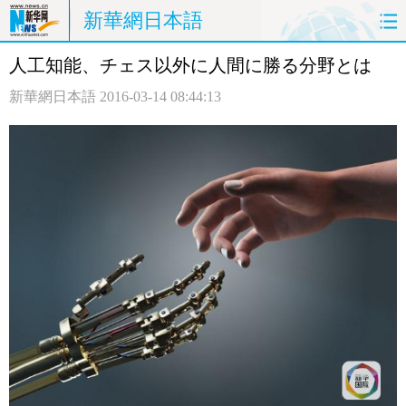
新華網日本語
人工知能、チェス以外に人間に勝る分野とは
ホームページ
政治
経済
新華網日本語
2016-03-14 08:44:13
社会
文化
エンタメ
観光
評論
写真
中日対訳