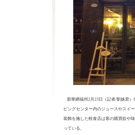
新華網福州2月23日（記者/劉姝君
ピングセンター内のジュースやスイー
装飾を施した軽食店は客の購買欲や味
っている。