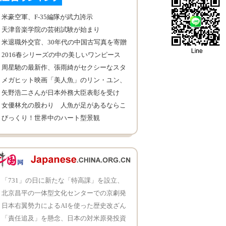
米豪空軍、F-35編隊が武力誇示
天津音楽学院の芸術試験が始まり
米退職外交官、30年代の中国古写真を寄贈
2016春シリーズの中の美しいワンピース
TOP30
周星馳の最新作、張雨綺がセクシーなスタ
イルを披露
メガヒット映画「美人魚」のリン・ユン、
「演技派」を証明
矢野浩二さんが日本外務大臣表彰を受け
女優林允の股わり 人魚が足があるならこ
うだよ
びっくり！世界中のハート型景観