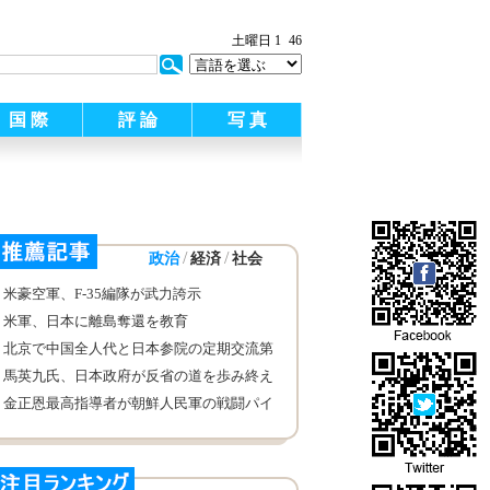
土曜日 1
46
国 際
評 論
写 真
/
/
政治
経済
社会
米豪空軍、F-35編隊が武力誇示
米軍、日本に離島奪還を教育
北京で中国全人代と日本参院の定期交流第
６回会議
馬英九氏、日本政府が反省の道を歩み終え
て「慰安婦」に謝罪するよう促す
金正恩最高指導者が朝鮮人民軍の戦闘パイ
ロットの訓練を参観