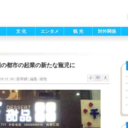
文 化
エンタメ
観 光
対外関係
国の都市の起業の新たな寵児に
小
中
大
9:31:38
| 新華網 |
編集: 谢艳