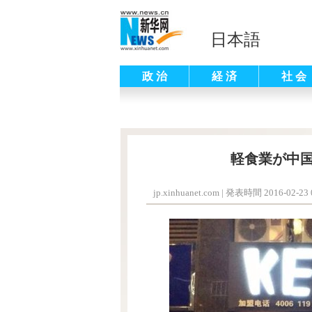
日本語
政 治
経 済
社 会
軽食業が中
jp.xinhuanet.com
|
発表時間 2016-02-23 0