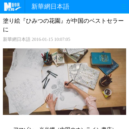
新華網日本語
塗り絵『ひみつの花園』が中国のベストセラー
ホームページ
政治
経済
に
社会
文化
エンタメ
新華網日本語
2016-01-15 10:07:05
観光
評論
写真
中日対訳