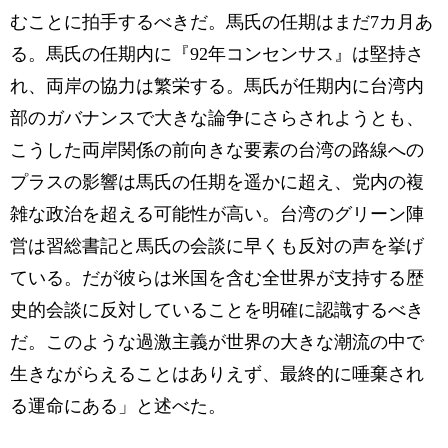
むことに拍手するべきだ。馬氏の任期はまだ7カ月あ
る。馬氏の任期内に『92年コンセンサス』は堅持さ
れ、両岸の協力は繁栄する。馬氏が任期内に台湾内
部のガバナンスで大きな論争にさらされようとも、
こうした両岸関係の前向きな要素の台湾の路線への
プラスの影響は馬氏の任期を遥かに超え、党内の複
雑な政治を超える可能性が高い。台湾のグリーン陣
営は習総書記と馬氏の会談に早くも反対の声を挙げ
ている。だが彼らは米国を含む全世界が支持する歴
史的会談に反対していることを明確に認識するべき
だ。このような過激主義が世界の大きな潮流の中で
生きながらえることはありえず、最終的に唾棄され
る運命にある」と述べた。