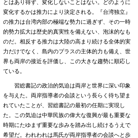
とはあり得ず、変化しないことはない。どのように
変化するかは推力により決定される。『台湾独立』
の推力は台湾内部の極端な勢力に過ぎず、その一時
的勢力拡大は歴史的真実性を備えない、泡沫的なも
のだ。相反する推力は大陸の高まり続ける全体的実
力だけでなく、島内のプラスの主体的力も備え、世
界も両岸の接近を評価し、この大きな趨勢に順応し
ている。
習総書記の政治的気迫は両岸と世界に深い印象
を与えた。両岸指導者の会談という長らく待ち望ま
れていたことが、習総書記の最初の任期に実現し
た。この気迫は中華民族の偉大な復興が最も重要な
時期にたゆまず重要な歩みを踏み出し続けるうえで
希望だ。われわれは馬氏が両岸指導者の会談へと歩