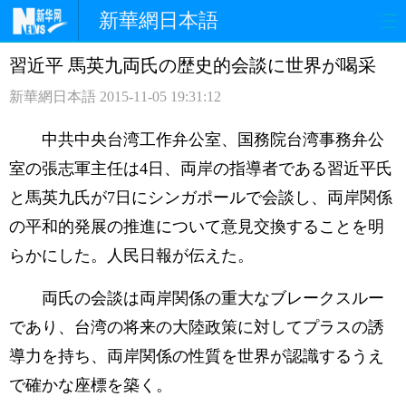
新華網日本語
習近平 馬英九両氏の歴史的会談に世界が喝采
ホームページ
政治
経済
新華網日本語
2015-11-05 19:31:12
社会
文化
エンタメ
中共中央台湾工作弁公室、国務院台湾事務弁公
観光
評論
写真
室の張志軍主任は4日、両岸の指導者である習近平氏
と馬英九氏が7日にシンガポールで会談し、両岸関係
中日対訳
の平和的発展の推進について意見交換することを明
らかにした。人民日報が伝えた。
両氏の会談は両岸関係の重大なブレークスルー
であり、台湾の将来の大陸政策に対してプラスの誘
導力を持ち、両岸関係の性質を世界が認識するうえ
で確かな座標を築く。