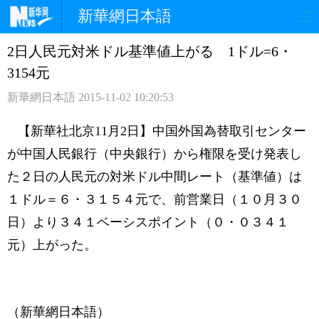
新華網日本語
2日人民元対米ドル基準値上がる 1ドル=6・
ホームページ
政治
経済
3154元
社会
文化
エンタメ
新華網日本語
2015-11-02 10:20:53
観光
評論
写真
【新華社北京11月2日】中国外国為替取引センター
が中国人民銀行（中央銀行）から権限を受け発表し
中日対訳
た２日の人民元の対米ドル中間レート（基準値）は
１ドル＝６・３１５４元で、前営業日（１０月３０
日）より３４１ベーシスポイント（０・０３４１
元）上がった。
（新華網日本語）