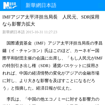
新華網日本語
IMFアジア太平洋担当局長 人民元、SDR採用
ホームページ
政治
経済
なら影響力拡大
社会
文化
エンタメ
新華網日本語
2015-10-31 11:27:23
観光
評論
写真
国際通貨基金（IMF）アジア太平洋担当局長の李昌
鏞（イ・チャンヨン）氏はこのほど、カーネギー国
中日対訳
際平和財団主催の会議に出席し、「もし人民元がIMF
の特別引き出し権（SDR）通貨バスケットに採用さ
れれば、中国の経済情勢の変化がアジアの金融市場
に対し、より大きな影響を及ぼすことになるだろ
う」と指摘した。経済日報が伝えた。
李氏は、「中国の他エコノミーに対する影響力の