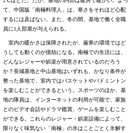
2℃ほどだ。だが、基地の内部は暖房で暖かい。よっ
て、中国版「南極料理人」は、寒さをそれほど心配
するには及ばない。また、冬の間、基地で働く全職
員に1人部屋が与えられる。
室内の暖かさは保障されたが、厳寒の環境ではど
うしても動くのが億劫になる。南極での生活には、
どんなレジャーや娯楽が用意されているのだろう
か？長城基地と中山基地はいずれも、かなり条件が
整った基地で、室内ではバスケットやバドミントン
を楽しむことができるという。スポーツのほか、基
地の隊員は、インターネットの利用が可能で、家族
とのビデオ会話やドラマ鑑賞、ゲームを楽しむこと
ができる。これらのレジャー・娯楽設備によって、
限りなく味気ない「南極」の氷はことごとく氷解す