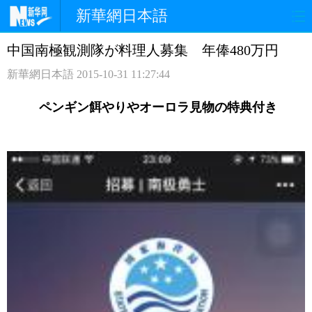
新華網日本語
中国南極観測隊が料理人募集 年俸480万円
ホームページ
政治
経済
新華網日本語
2015-10-31 11:27:44
社会
文化
エンタメ
ペンギン餌やりやオーロラ見物の特典付き
観光
評論
写真
中日対訳