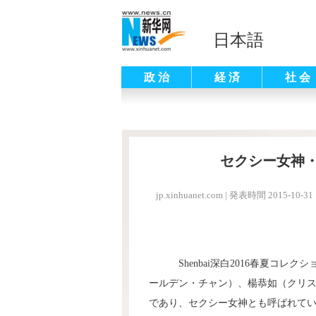
日本語
政 治
経 済
社 会
セクシー女神
jp.xinhuanet.com
|
発表時間 2015-10-31 
Shenbai深白2016春夏コ
ールデン・チャン）、楊恭如（クリ
であり、セクシー女神とも呼ばれて