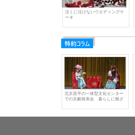
泣くに泣けないウエディングケ
セクシー女神・柳岩 25キロの
ーキ
ウエディングドレスでファッシ
ョンショーに登場