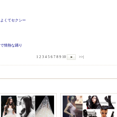
こよくてセクシー
力
スで情熱な踊り
1
2
3
4
5
6
7
8
9
10
>>|