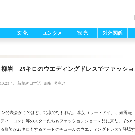
文 化
エンタメ
観 光
対外関係
・柳岩 25キロのウエディングドレスでファッショ
10:23:47
| 新華網日本語 |
編集: 吴寒冰
レクション発表会がこのほど、北京で行われた。李艾（リー・アイ）、鍾麗
スティ・ヨン）等のスターたちもファッションショーを見に来た。その
いる
柳岩が25キロもするオートクチュールのウエディングドレスで登場