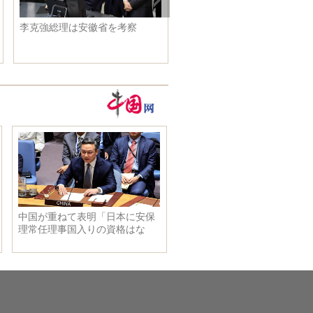
李克強総理はドイツのメルケル
李克強総理はドイツのメル
首相と共同で中独経済顧問委員
首相と共同で合肥学院を見
会座談会に出席