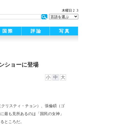
木曜日 2
3
国 際
評 論
写 真
ンショーに登場
小
中
大
緹（クリスティ・チョン）、張倫碩（ゴ
中に最も見所あるのは「国民の女神」
するところだ。