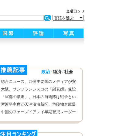
:
金曜日 5
3
国 際
評 論
写 真
/
/
政治
経済
社会
総合ニュース、西側主要国のメディアが安
倍政権の誤った政策を批判
大阪、サンフランシスコの「慰安婦」像設
置を阻止
「軍部の暴走」、日本の自衛隊は戦争とい
う悪の道を再び進みたがっている
習近平主席が天津濱海新区、危険物倉庫爆
破事故に重要指示を行う
中国のフェーズドアレイ早期警戒レーダー
システムの写真が公開