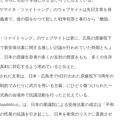
どちらにも怒りを感じさせるだろうと伝えている。
ゲマイネ・ツァイトゥング』のウェブサイトは先日文章を発
義者で、彼の国をかつて犯した戦争犯罪と暴行から「離脱」
・ツァイトゥング』のウェブサイトは更に、広島の原爆投下
内で新安保法案に関する激しい討論が行われていた時期とちょ
、日本の原爆生存者の多くが反対の態度をもち、多くの生存
真剣に対応するよう求めていると伝えた。
れた文章は、日本・広島市で6日行われた原爆投下70周年の
戦的でみだりに武力を用いる主義」にひどく傷つけられた一
式典の会場外で抗議活動を行ったと伝えている。
epubblica)』は、日本の衆議院による安保法案の成立は「平和
の民衆の抗議を引き起こし、日本を衝突のリスクに直面させ