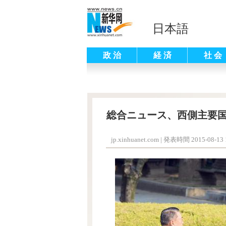
日本語
政 治
経 済
社 会
総合ニュース、西側主要
jp.xinhuanet.com
|
発表時間 2015-08-13 1