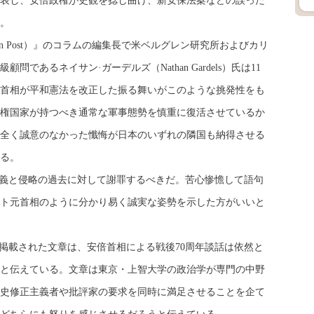
表し、安倍政権が史観を捻じ曲げ、新安保法案などの誤った
。
ton Post）』のコラムの編集長で米ベルグレン研究所およびカリ
であるネイサン·ガーデルズ（Nathan Gardels）氏は11
首相が平和憲法を改正した振る舞いがこのような挑発性をも
権国家が持つべき通常な軍事態勢を慎重に復活させているか
全く誠意のなかった懺悔が日本のいずれの隣国も納得させる
る。
義と侵略の過去に対して謝罪するべきだ。苦心惨憺して語句
ト元首相のように分かり易く誠実な姿勢を示した方がいいと
載された文章は、安倍首相による戦後70周年談話は依然と
と伝えている。文章は東京・上智大学の政治学が専門の中野
史修正主義者や批評家の要求を同時に満足させることを企て