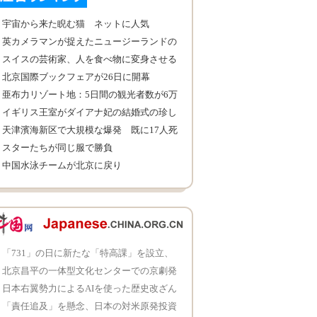
宇宙から来た睨む猫 ネットに人気
英カメラマンが捉えたニュージーランドの
美景
スイスの芸術家、人を食べ物に変身させる
北京国際ブックフェアが26日に開幕
亜布力リゾート地：5日間の観光者数が6万
人を突破
イギリス王室がダイアナ妃の結婚式の珍し
い写真を公開
天津濱海新区で大規模な爆発 既に17人死
亡
スターたちが同じ服で勝負
中国水泳チームが北京に戻り