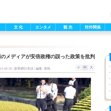
文 化
エンタメ
観 光
対外関係
国のメディアが安倍政権の誤った政策を批判
小
中
大
4:48:30
| 新華網日本語 |
編集: 谢艳