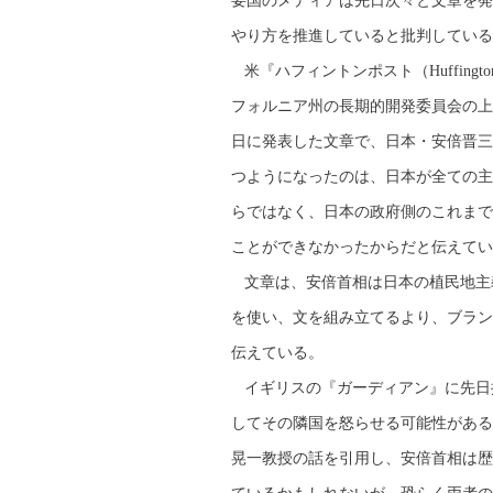
要国のメディアは先日次々と文章を発
やり方を推進していると批判している
米『ハフィントンポスト（Huffing
フォルニア州の長期的開発委員会の上級顧問
日に発表した文章で、日本・安倍晋三
つようになったのは、日本が全ての主
らではなく、日本の政府側のこれまで
ことができなかったからだと伝えてい
文章は、安倍首相は日本の植民地主
を使い、文を組み立てるより、ブラン
伝えている。
イギリスの『ガーディアン』に先日掲
してその隣国を怒らせる可能性がある
晃一教授の話を引用し、安倍首相は歴