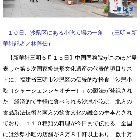
１０日、沙県区にある小吃広場の一角。（三明＝新
華社記者／林善伝）
【新華社三明６月１５日】中国国務院がこのほど発
表した第５次国家級無形文化遺産の代表的項目リス
トに、福建省三明市沙県区の伝統的な軽食「沙県小
吃（シャーシェンシャオチー）」の製法が登録され
た。経済的で手軽に食べられる沙県小吃は、北方の
食品製法技術と南方の飲食文化の融合の手本とされ
ており、１１０種類の料理が今日まで伝わる。全国
には沙県小吃の店舗が８万８千軒以上あり、数十万