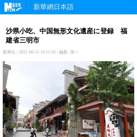
新華網日本語
政 治
経 済
社 会
沙県小吃、中国無形文化遺産に登録 福
文 化
観 光
スポーツ
建省三明市
新華社 | 2021-06-15 19:11:02 | 編集: 张一
中日交流
国 際
特 集
写 真