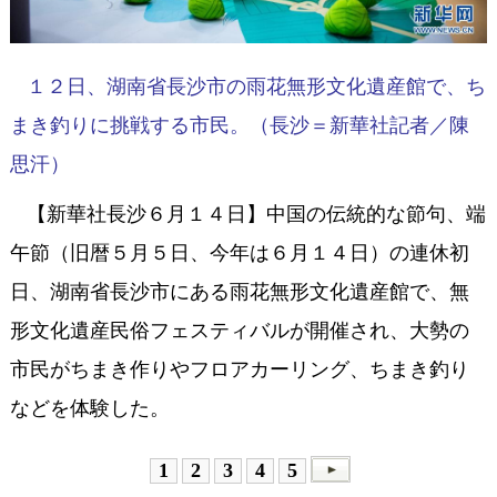
１２日、湖南省長沙市の雨花無形文化遺産館で、ち
まき釣りに挑戦する市民。（長沙＝新華社記者／陳
思汗）
【新華社長沙６月１４日】中国の伝統的な節句、端
午節（旧暦５月５日、今年は６月１４日）の連休初
日、湖南省長沙市にある雨花無形文化遺産館で、無
形文化遺産民俗フェスティバルが開催され、大勢の
市民がちまき作りやフロアカーリング、ちまき釣り
などを体験した。
1
2
3
4
5