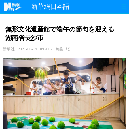
新華網日本語
政 治
経 済
社 会
無形文化遺産館で端午の節句を迎える
文 化
観 光
スポーツ
湖南省長沙市
新華社 | 2021-06-14 10:04:02 | 編集: 张一
中日交流
国 際
特 集
写 真