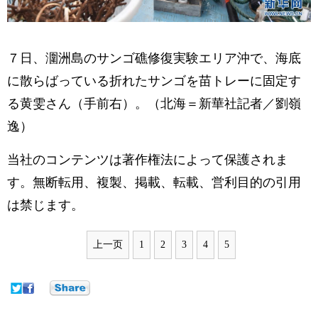
７日、潿洲島のサンゴ礁修復実験エリア沖で、海底
に散らばっている折れたサンゴを苗トレーに固定す
る黄雯さん（手前右）。（北海＝新華社記者／劉嶺
逸）
当社のコンテンツは著作権法によって保護されま
す。無断転用、複製、掲載、転載、営利目的の引用
は禁じます。
上一页
1
2
3
4
5