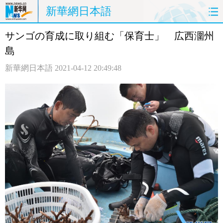
新華網日本語
サンゴの育成に取り組む「保育士」 広西潿州
ホームページ
政治
経済
島
社会
文化
エンタメ
新華網日本語
2021-04-12 20:49:48
観光
評論
写真
中日対訳