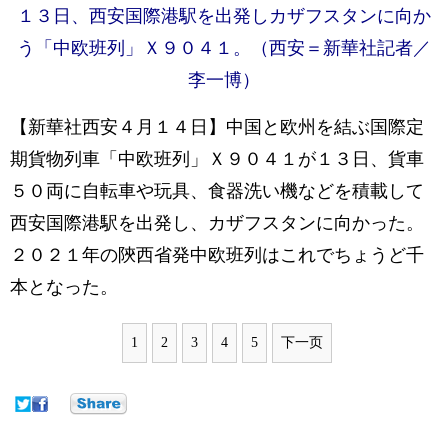
１３日、西安国際港駅を出発しカザフスタンに向か
う「中欧班列」Ｘ９０４１。（西安＝新華社記者／
李一博）
【新華社西安４月１４日】中国と欧州を結ぶ国際定
期貨物列車「中欧班列」Ｘ９０４１が１３日、貨車
５０両に自転車や玩具、食器洗い機などを積載して
西安国際港駅を出発し、カザフスタンに向かった。
２０２１年の陝西省発中欧班列はこれでちょうど千
本となった。
1
2
3
4
5
下一页