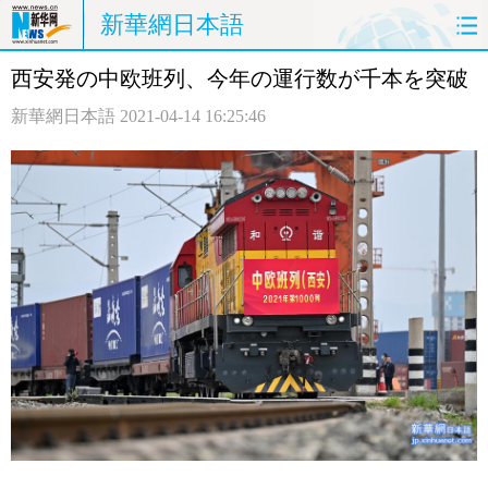
新華網日本語
西安発の中欧班列、今年の運行数が千本を突破
ホームページ
政治
経済
新華網日本語
2021-04-14 16:25:46
社会
文化
エンタメ
観光
評論
写真
中日対訳