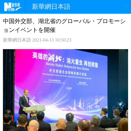
新華網日本語
中国外交部、湖北省のグローバル・プロモーシ
ホームページ
政治
経済
ョンイベントを開催
社会
文化
エンタメ
新華網日本語
2021-04-13 10:50:23
観光
評論
写真
中日対訳