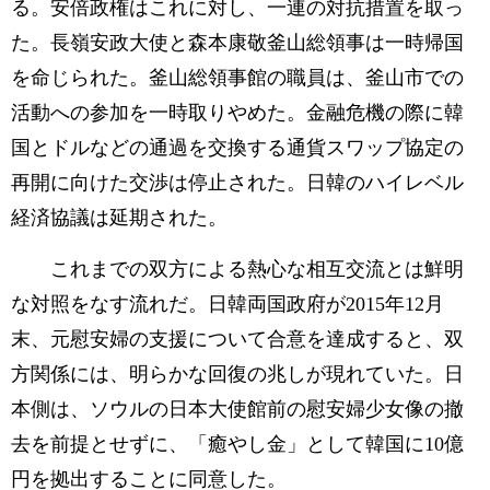
る。安倍政権はこれに対し、一連の対抗措置を取っ
た。長嶺安政大使と森本康敬釜山総領事は一時帰国
を命じられた。釜山総領事館の職員は、釜山市での
活動への参加を一時取りやめた。金融危機の際に韓
国とドルなどの通過を交換する通貨スワップ協定の
再開に向けた交渉は停止された。日韓のハイレベル
経済協議は延期された。
これまでの双方による熱心な相互交流とは鮮明
な対照をなす流れだ。日韓両国政府が2015年12月
末、元慰安婦の支援について合意を達成すると、双
方関係には、明らかな回復の兆しが現れていた。日
本側は、ソウルの日本大使館前の慰安婦少女像の撤
去を前提とせずに、「癒やし金」として韓国に10億
円を拠出することに同意した。