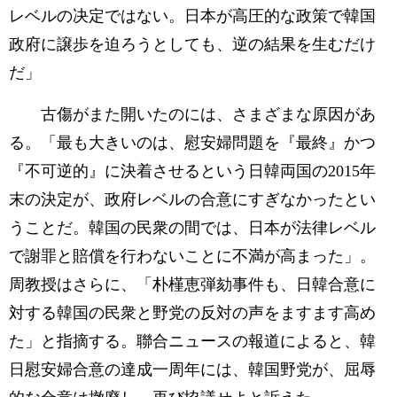
レベルの决定ではない。日本が高圧的な政策で韓国
政府に譲歩を迫ろうとしても、逆の結果を生むだけ
だ」
古傷がまた開いたのには、さまざまな原因があ
る。「最も大きいのは、慰安婦問題を『最終』かつ
『不可逆的』に決着させるという日韓両国の2015年
末の決定が、政府レベルの合意にすぎなかったとい
うことだ。韓国の民衆の間では、日本が法律レベル
で謝罪と賠償を行わないことに不満が高まった」。
周教授はさらに、「朴槿恵弾劾事件も、日韓合意に
対する韓国の民衆と野党の反対の声をますます高め
た」と指摘する。聯合ニュースの報道によると、韓
日慰安婦合意の達成一周年には、韓国野党が、屈辱