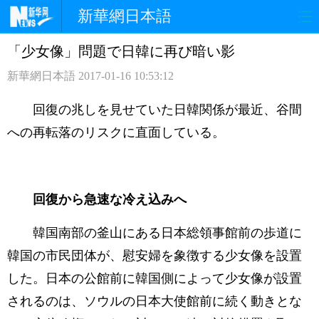
新華網日本語
「少女像」問題で日韓に再び暗い影
ホームページ
政治
経済
新華網日本語
2017-01-16 10:53:12
社会
文化
エンタメ
回復の兆しを見せていた日韓関係が最近、谷間
観光
評論
写真
への再転落のリスクに直面している。
中日対訳
回復から急速な冷え込みへ
韓国南部の釜山にある日本総領事館前の歩道に
韓国の市民団体が、慰安婦を象徴する少女像を設置
した。日本の公館前に韓国側によって少女像が設置
されるのは、ソウルの日本大使館前に続く動きとな