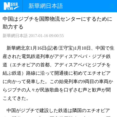
新華網日本語
中国はジブチを国際物流センターにするために
ホームページ
政治
経済
助力する
社会
文化
エンタメ
新華網日本語
2017-01-16 09:00:55
観光
評論
写真
新華網北京1月16日(記者/王守宝)1月10日、中国で生
産された電気鉄道列車がアディスアベバ・ジブチ鉄
中日対訳
道（エチオピアの首都、アディスアベバとジブチを
結ぶ鉄道）路線に沿って開通後に初めてエチオピア
に向かって発車した。この始発列車の9両目の車両か
らジブチの人々が民族歌曲を口ずさむ声と歓声が聞
こえてきた。
中国がジブチで建設した鉄道は隣国のエチオピア