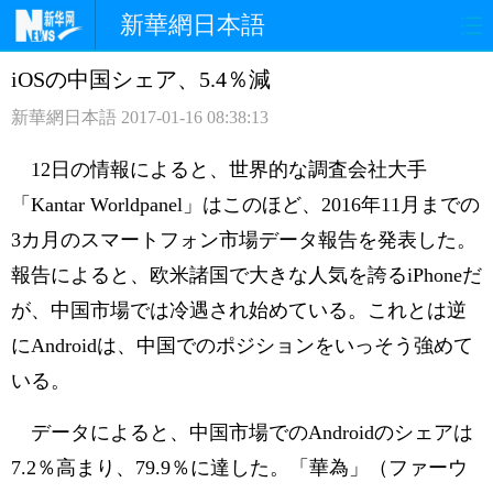
新華網日本語
iOSの中国シェア、5.4％減
ホームページ
政治
経済
新華網日本語
2017-01-16 08:38:13
社会
文化
エンタメ
12日の情報によると、世界的な調査会社大手
観光
評論
写真
「Kantar Worldpanel」はこのほど、2016年11月までの
3カ月のスマートフォン市場データ報告を発表した。
中日対訳
報告によると、欧米諸国で大きな人気を誇るiPhoneだ
が、中国市場では冷遇され始めている。これとは逆
にAndroidは、中国でのポジションをいっそう強めて
いる。
データによると、中国市場でのAndroidのシェアは
7.2％高まり、79.9％に達した。「華為」（ファーウ