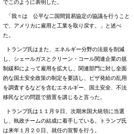
でこのように表明した。
「我々は 公平な二国間貿易協定の協議を行うこと
で、アメリカに雇用と工業を取り戻す。」と述べ
た。
トランプ氏はまた、エネルギー分野の法規を削減
し、シェールガスとクリーン・コール関連企業の規
制緩和によって雇用を拡大し、関連部門に対し全面
的な国土安全政策の制定を要請し、ビザ発給の乱用
を調査するなどを含むエネルギー、国土安全、不法
移民などの問題で措置を講じると言った。
トランプ氏は１１月９日、次期米国大統領に当選
し、執政チームの結成に着手している。トランプ氏
は来年１月２０日、就任の宣誓を行う。