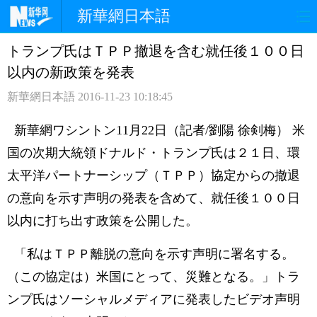
新華網日本語
トランプ氏はＴＰＰ撤退を含む就任後１００日
ホームページ
政治
経済
以内の新政策を発表
社会
文化
エンタメ
新華網日本語
2016-11-23 10:18:45
観光
評論
写真
新華網ワシントン11月22日（記者/劉陽 徐剣梅） 米
国の次期大統領ドナルド・トランプ氏は２１日、環
中日対訳
太平洋パートナーシップ（ＴＰＰ）協定からの撤退
の意向を示す声明の発表を含めて、就任後１００日
以内に打ち出す政策を公開した。
「私はＴＰＰ離脱の意向を示す声明に署名する。
（この協定は）米国にとって、災難となる。」トラ
ンプ氏はソーシャルメディアに発表したビデオ声明