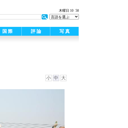
木曜日 10
58
国 際
評 論
写 真
小
中
大