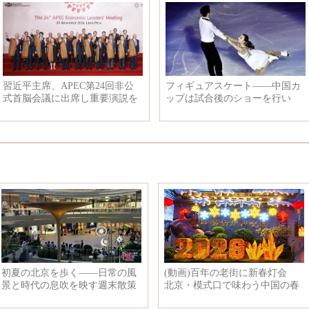
政長
秋の北京香山公園
中日の主力軍艦、オー
に集結