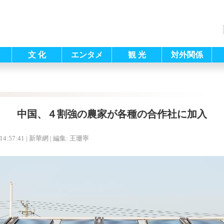
文 化
エンタメ
観 光
対外関係
中国、４割強の農家が各種の合作社に加入
14:57:41
| 新華網 |
編集: 王珊寧