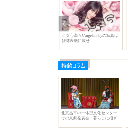
フィギュアスケート——中国カ
習近平主席、梁振英香港行
ップは試合後のショーを行い
官と会見