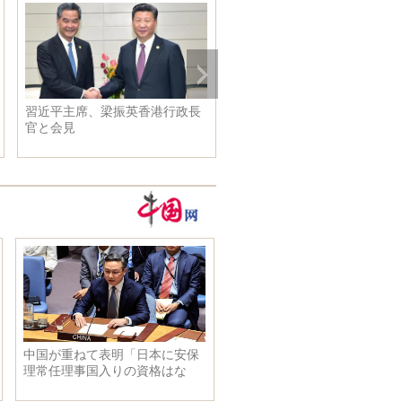
クランド
観光客を迎える樹齢1500歳の銀
習近平主席、「リマ
杏 湖北
晴らしい写真集