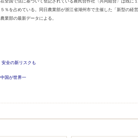
末現在全国で法に基づいて登記されている農民合作社〈共同組合〉は既に
・５％を占めている。同日農業部が浙江省湖州市で主催した「新型の経
た農業部の最新データによる。
 安全の新リスクも
、中国が世界一