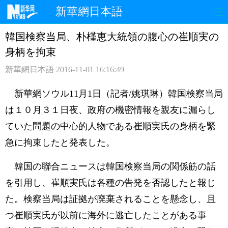
新華網日本語
韓国検察当局、朴槿恵大統領の腹心の崔順実の
ホームページ
政治
経済
身柄を拘束
社会
文化
エンタメ
新華網日本語
2016-11-01 16:16:49
観光
評論
写真
新華網ソウル11月1日（記者/姚琪琳）韓国検察当局
は１０月３１日夜、政府の機密情報を親友に漏らし
中日対訳
ていた問題の中心的人物である崔順実氏の身柄を緊
急に拘束したと発表した。
韓国の聯合ニュースは韓国検察当局の関係筋の話
を引用し、崔順実氏は各種の告発を否認したと報じ
た。検察当局は証拠が廃棄されることを懸念し、且
つ崔順実氏が以前に海外に逃亡したことがある事